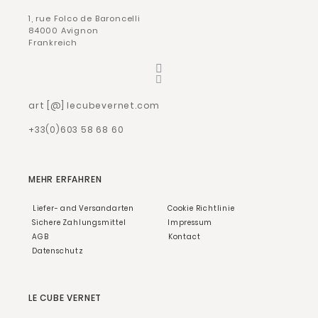
1, rue Folco de Baroncelli
84000 Avignon
Frankreich
art [@] lecubevernet.com
+33(0)603 58 68 60
MEHR ERFAHREN
Liefer- and Versandarten
Cookie Richtlinie
Sichere Zahlungsmittel
Impressum
AGB
Kontact
Datenschutz
LE CUBE VERNET