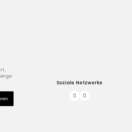
rt,
 Menge
Soziale Netzwerke
eren