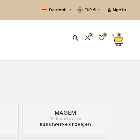
Deutsch
EUR €
Sign In



0
0
0



MAGEM
60 Kunstwerke
n
Kunstwerke anzeigen