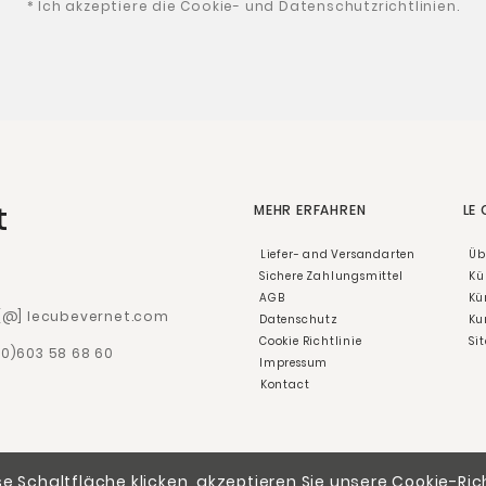
* Ich akzeptiere die Cookie- und Datenschutzrichtlinien.
t
MEHR ERFAHREN
LE
Liefer- and Versandarten
Üb
Sichere Zahlungsmittel
Kü
AGB
Kü
 [@] lecubevernet.com
Datenschutz
Ku
Cookie Richtlinie
Si
(0)603 58 68 60
Impressum
Kontact
e Schaltfläche klicken, akzeptieren Sie unsere Cookie-Ric