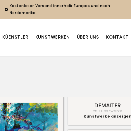
Kostenloser Versand innerhalb Europas und nach

Nordamerika.
KÜENSTLER
KUNSTWERKEN
ÜBER UNS
KONTAKT
DEMAITER
25 Kunstwerke
Kunstwerke anzeige