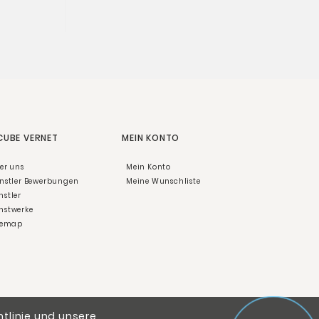
 CUBE VERNET
MEIN KONTO
er uns
Mein Konto
nstler Bewerbungen
Meine Wunschliste
nstler
nstwerke
temap
htlinie und unsere