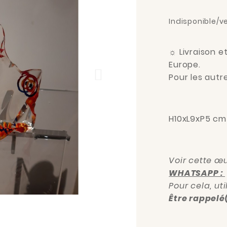
Indisponible/v
☼
Livraison e
Europe.
Pour les autr
H10xL9xP5 cm
Voir cette œu
WHATSAPP :
Pour cela, ut
Être rappelé