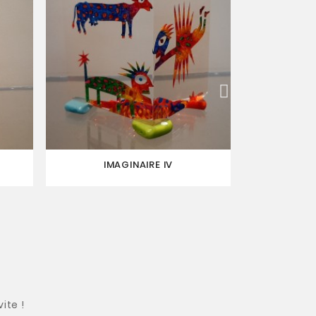
IMAGINAIRE IV
IMAGINAI
ite !