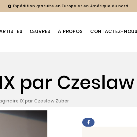
Expédition gratuite en Europe et en Amérique du nord.

ARTISTES
ŒUVRES
À PROPOS
CONTACTEZ-NOU
IX par Czeslaw
aginaire IX par Czeslaw Zuber