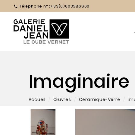
Téléphone n° :
+33(0)603586860

Imaginaire 
Accueil
Œuvres
Céramique-Verre
Im