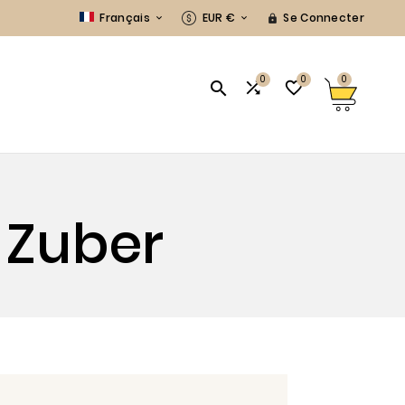
Français
EUR €
Se Connecter



0
0
0



S
 Zuber