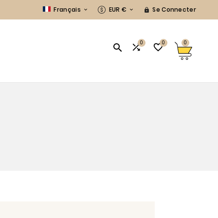
Français
EUR €
Se Connecter



0
0
0



S