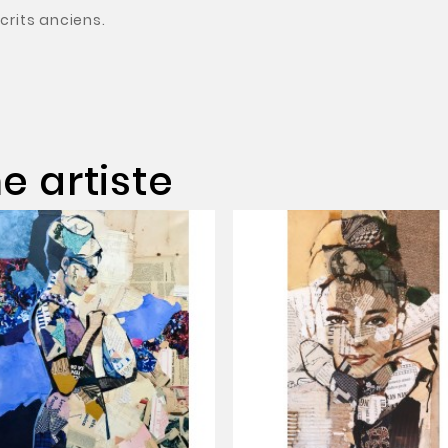
crits anciens.
 artiste