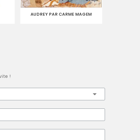
AUDREY PAR CARME MAGEM
AUDREY 
ite !