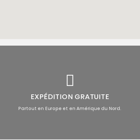
accompagnées du certificat d'authenticité de l'artiste.
Oeuvres originales uniques
EXPÉDITION GRATUITE
Partout en Europe et en Amérique du Nord.