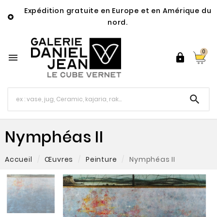
Expédition gratuite en Europe et en Amérique du

nord.
0



Nymphéas II
Accueil
Œuvres
Peinture
Nymphéas II