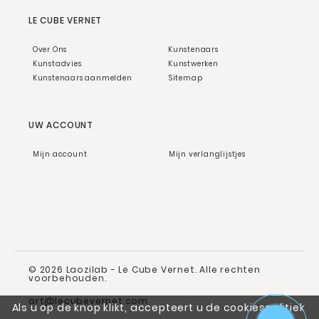
LE CUBE VERNET
Over Ons
Kunstenaars
Kunstadvies
Kunstwerken
Kunstenaars aanmelden
Sitemap
UW ACCOUNT
Mijn account
Mijn verlanglijstjes
© 2026 Laozilab - Le Cube Vernet. Alle rechten
voorbehouden.
art@lecubevernet.com
Als u op de knop klikt, accepteert u de cookiespolitiek