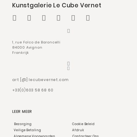
Kunstgalerie Le Cube Vernet
1, rue Folco de Baroncelli
84000 Avignon
Frankrijk
art [@] lecubevernet.com
+33(0)603 58 68 60
LEER MEER
Bezorging
Cookie Beleid
Veilige Betaling
Afdruk
Algemene Voorwaarden
Contacteer Ons