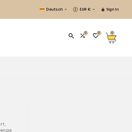
Deutsch
EUR €
Sign In



0
0
0



rt,
 Menge