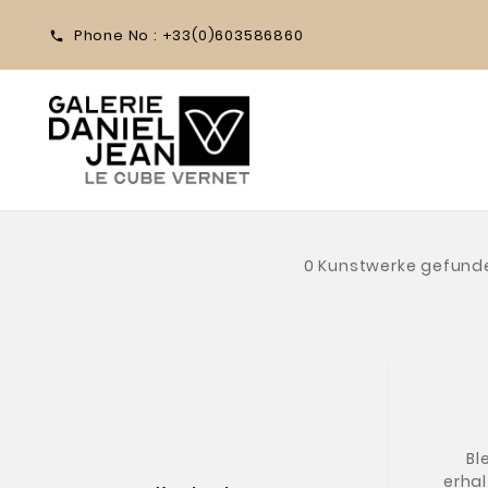
Phone No :
+33(0)603586860

0 Kunstwerke gefund
Bl
erhal