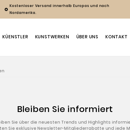
Kostenloser Versand innerhalb Europas und nach

Nordamerika.
KÜENSTLER
KUNSTWERKEN
ÜBER UNS
KONTAKT
en
Bleiben Sie informiert
eiben Sie über die neuesten Trends und Highlights informie
ten Sie exklusive Newsletter-Mitgliederrabatte und jede