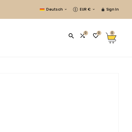
Deutsch
EUR €
Sign In



0
0
0


