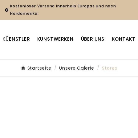
Kostenloser Versand innerhalb Europas und nach

Nordamerika.
KÜENSTLER
KUNSTWERKEN
ÜBER UNS
KONTAKT
Startseite
Unsere Galerie
Stores