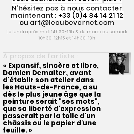
N’hésitez pas à nous contacter
maintenant :
+33 (0)4 84 14 21 12
ou
art@lecubevernet.com
Le lundi après midi 14h30-19h & du mardi au samedi
10h30-12h15 et 14h30-19h
À propos de l’artiste :
« Expansif, sincère et libre,
Damien Demaiter, avant
d'établir son atelier dans
les Hauts-de-France, a su
dès le plus jeune âge que la
peinture serait "ses mots",
que sa liberté d'expression
passerait par la toile d'un
châssis ou le papier d'une
feuille. »