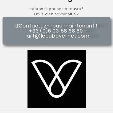
Intéressé par cette œuvre?
Envie d'en savoir plus ?
Contactez-nous maintenant !
+33 (0)6 03 58 68 60 -
art@lecubevernet.com