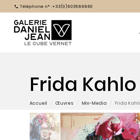
Téléphone n° :
+33(0)603586860

Frida Kahl
Accueil
Œuvres
Mix-Media
Frida Kah