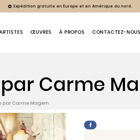
Expédition gratuite en Europe et en Amérique du nord.

ARTISTES
ŒUVRES
À PROPOS
CONTACTEZ-NOU
o par Carme M
lo par Carme Magem