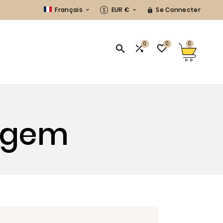
Français
EUR €
Se Connecter



0
0
0



S
agem