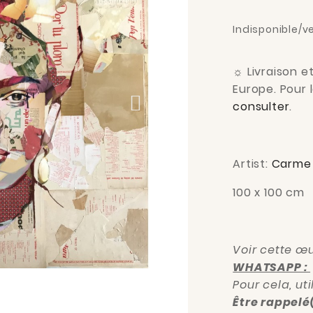
Indisponible/v
☼
Livraison e
Europe. Pour 
consulter
.
Artist:
Carme
100 x 100 cm
Voir cette œu
WHATSAPP :
Pour cela, ut
Être rappelé