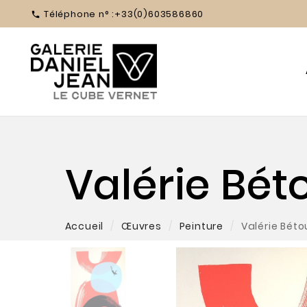
Téléphone n° :
+33(0)603586860

Valérie Bét
Accueil
Œuvres
Peinture
Valérie Béto