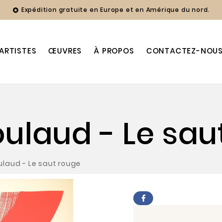
Expédition gratuite en Europe et en Amérique du nord.

ARTISTES
ŒUVRES
À PROPOS
CONTACTEZ-NOU
oulaud - Le sau
ulaud - Le saut rouge