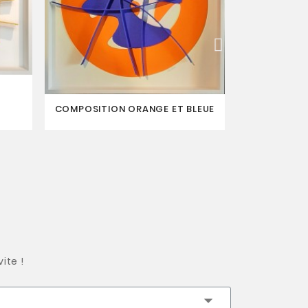
COMPOSITION ORANGE ET BLEUE
LA 
ite !