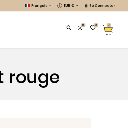
Français
EUR €
Se Connecter



0
0
0



S
t rouge