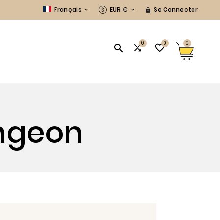
Français
EUR €
Se Connecter



0
0
0



S
ongeon