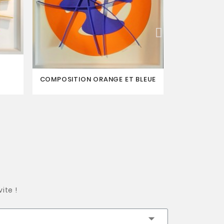
COMPOSITION ORANGE ET BLEUE
LA 
ite !