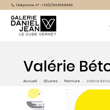
Téléphone n° :
+33(0)603586860

Valérie Bét
Accueil
Œuvres
Peinture
Valérie Béto