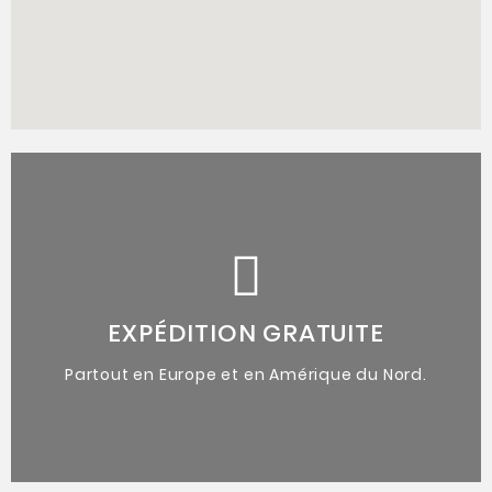
de l'artiste.
accompagnées du certificat d'authenticité
Oeuvres originales uniques
EXPÉDITION GRATUITE
Partout en Europe et en Amérique du Nord.