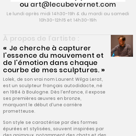
ou
art@lecubevernet.com
Le lundi après midi 14h30-19h & du mardi au samedi
10h30-12h15 et 14h30-19h
À propos de l’artiste :
«
Je cherche à capturer
l'essence du mouvement et
de l'émotion dans chaque
courbe de mes sculptures.
»
Lolek, de son vrai nom Laurent Wilga Lerat,
est un sculpteur français autodidacte, né
en 1984 à Boulogne. Dès l’enfance, il expose
ses premières œuvres en bronze,
marquant le début d’une carrière
prometteuse.
Son style se caractérise par des formes
épurées et stylisées, souvent inspirées par
des animaux, notamment des chats et des