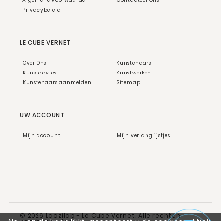
Algemene Voorwaarden
Contacteer Ons
Privacybeleid
LE CUBE VERNET
Over Ons
Kunstenaars
Kunstadvies
Kunstwerken
Kunstenaars aanmelden
Sitemap
UW ACCOUNT
Mijn account
Mijn verlanglijstjes
© 2026 Laozilab - Le Cube Vernet. Alle rechten