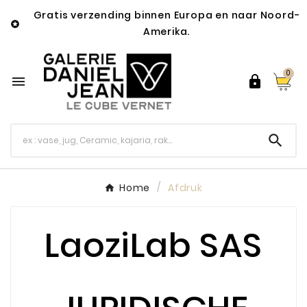
Gratis verzending binnen Europa en naar Noord-

Amerika.
0



Home
Afdruk
LaoziLab SAS