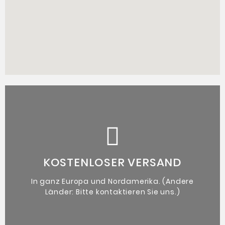
beiliegt.
denen ein Echtheitszertifikat des Künstlers
Kunstwerk
KOSTENLOSER VERSAND
Originales zeitgenössisches
In ganz Europa und Nordamerika. (Andere
Länder: Bitte kontaktieren Sie uns.)