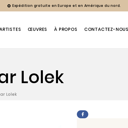
Expédition gratuite en Europe et en Amérique du nord.

ARTISTES
ŒUVRES
À PROPOS
CONTACTEZ-NOU
ar Lolek
par Lolek