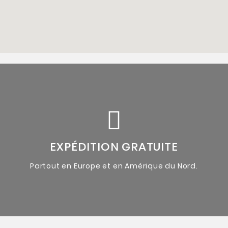
accompagnées du certificat d'authenticité de l'artiste.
Oeuvres originales uniques
EXPÉDITION GRATUITE
Partout en Europe et en Amérique du Nord.