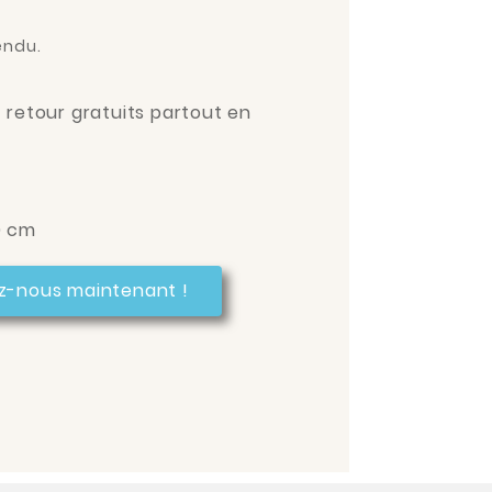
endu.
t retour gratuits partout en
0 cm
z-nous maintenant !