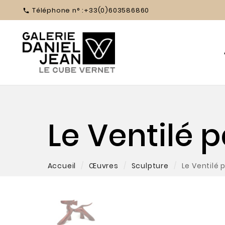
Téléphone n° :
+33(0)603586860

Le Ventilé p
Accueil
Œuvres
Sculpture
Le Ventilé 