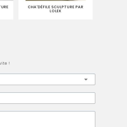
TURE
CHA'DÉFILE SCULPTURE PAR
CHA'DORE S
LOLEK
ite !