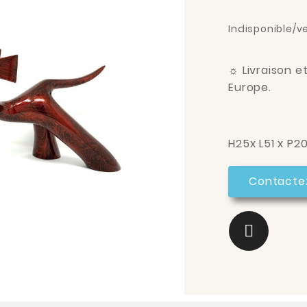
Indisponible/v
☼
Livraison e
Europe.
H25x L51 x P2
Contacte