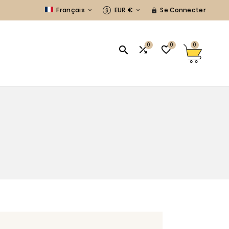
Français
EUR €
Se Connecter



0
0
0



S