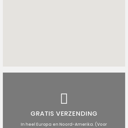
de kunstenaar.
vergezeld van een authenticiteitsbewijs van
GRATIS VERZENDING
Unieke originele kunstwerken
In heel Europa en Noord-Amerika. (Voor