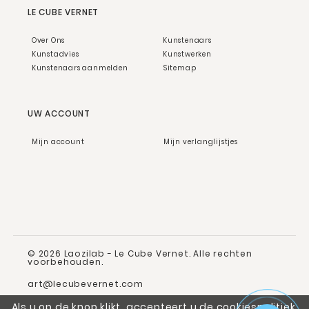
LE CUBE VERNET
Over Ons
Kunstenaars
Kunstadvies
Kunstwerken
Kunstenaars aanmelden
Sitemap
UW ACCOUNT
Mijn account
Mijn verlanglijstjes
© 2026 Laozilab - Le Cube Vernet. Alle rechten
voorbehouden.
art@lecubevernet.com
Als u op de knop klikt, accepteert u de cookiespolitiek