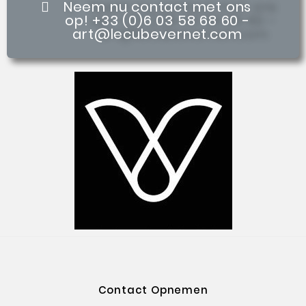
Neem nu contact met ons
op! +33 (0)6 03 58 68 60 -
art@lecubevernet.com
Contact Opnemen