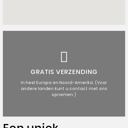
de kunstenaar.
vergezeld van een authenticiteitsbewijs van
GRATIS VERZENDING
Unieke originele kunstwerken
In heel Europa en Noord-Amerika. (Voor
andere landen kunt u contact met ons
opnemen.)