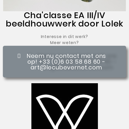
Cha'classe EA III/IV
beeldhouwwerk door Lolek
Interesse in dit werk?
Meer weten?
Neem nu contact met ons
op! +33 (0)6 03 58 68 60 -
art@lecubevernet.com