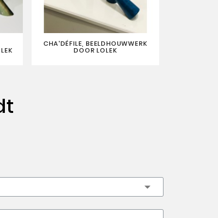
CHA'DÉFILE, BEELDHOUWWERK
CHA'DORE
LEK
DOOR LOLEK
D
dt