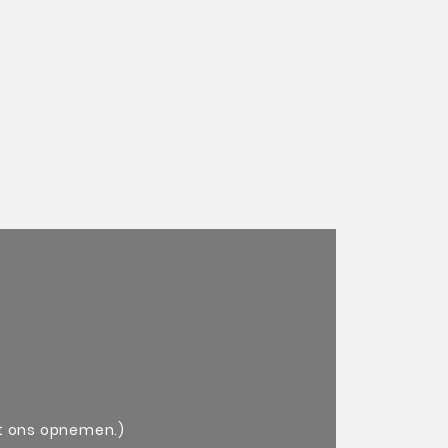
r.
et ons opnemen.)