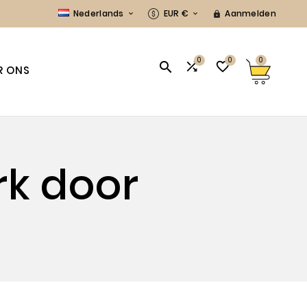
Nederlands
EUR €
Aanmelden



0
0
0



R ONS
rk door