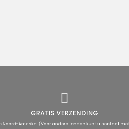
ergezeld van een authenticiteitsbewijs van de kunstenaa
Unieke originele kunstwerken
GRATIS VERZENDING
en Noord-Amerika. (Voor andere landen kunt u contact m