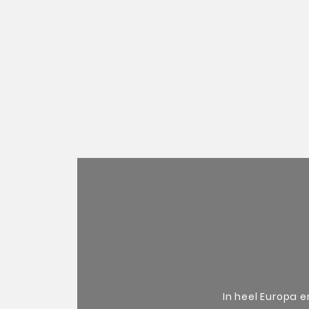
v
In heel Europa 