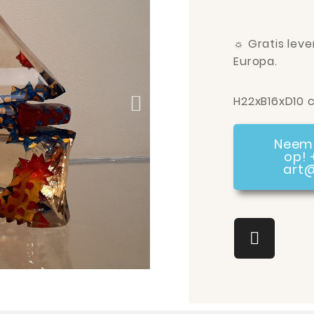
☼ Gratis leve
Europa.
H22xB16xD10 
Neem 
op! 
art