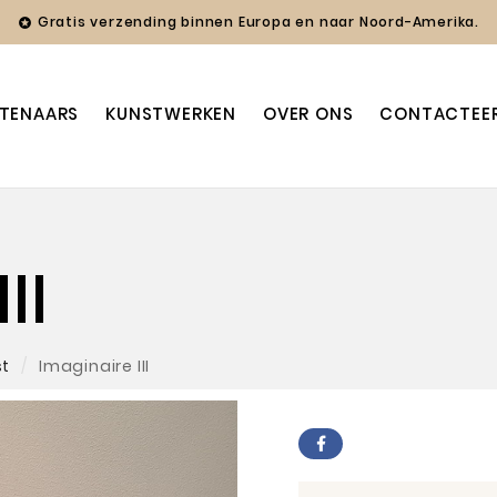
Gratis verzending binnen Europa en naar Noord-Amerika.

TENAARS
KUNSTWERKEN
OVER ONS
CONTACTEE
II
st
Imaginaire III