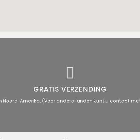
ergezeld van een authenticiteitsbewijs van de kunstenaa
Unieke originele kunstwerken
GRATIS VERZENDING
en Noord-Amerika. (Voor andere landen kunt u contact m