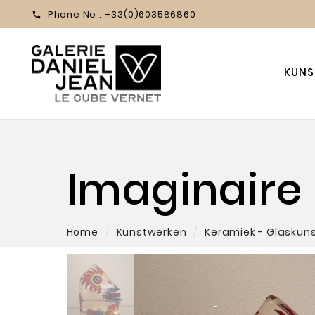
Phone No :
+33(0)603586860

KUNS
Imaginaire I
Home
Kunstwerken
Keramiek - Glaskun