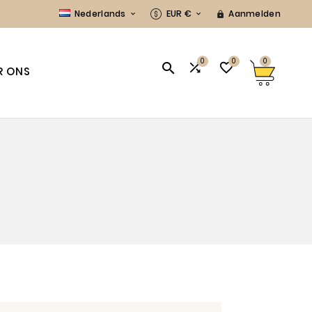
Nederlands
EUR €
Aanmelden



0
0
0



R ONS