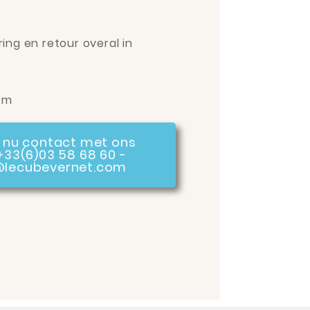
ring en retour overal in
cm
nu contact met ons
+33(6)03 58 68 60 -
@lecubevernet.com