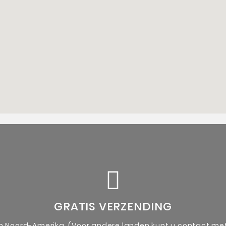
ergezeld van een authenticiteitsbewijs van de kunstenaa
Unieke originele kunstwerken
GRATIS VERZENDING
en Noord-Amerika. (Voor andere landen kunt u contact m