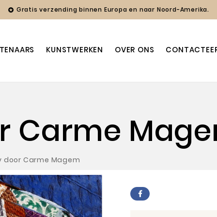
Gratis verzending binnen Europa en naar Noord-Amerika.

TENAARS
KUNSTWERKEN
OVER ONS
CONTACTEE
or Carme Mag
y door Carme Magem