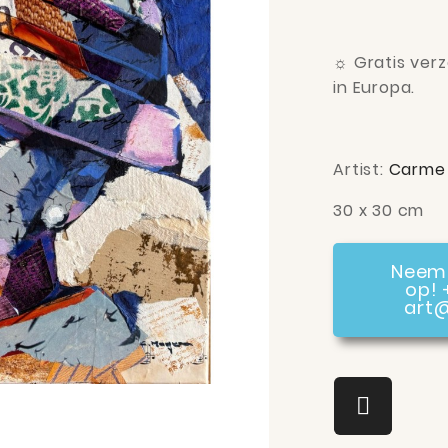
☼
Gratis verz
in Europa.
Artist:
Carme
30 x 30 cm
Neem 
op! 
art