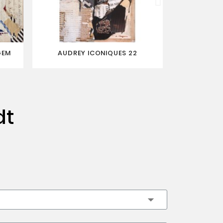
GEM
AUDREY ICONIQUES 22
BERTHA D
dt