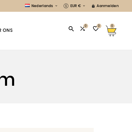
Nederlands
EUR €
Aanmelden



0
0
0



R ONS
em