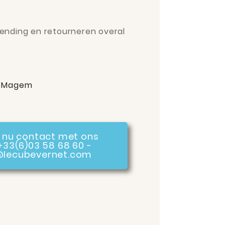
ending en retourneren overal
 Magem
nu contact met ons
+33(6)03 58 68 60 -
@lecubevernet.com