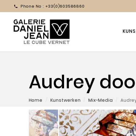
Phone No :
+33(0)603586860

KUNS
Audrey do
Home
Kunstwerken
Mix-Media
Audre