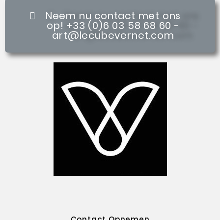
Neem nu contact met ons
op! +33 (0)6 03 58 68 60 -
art@lecubevernet.com
Contact Opnemen