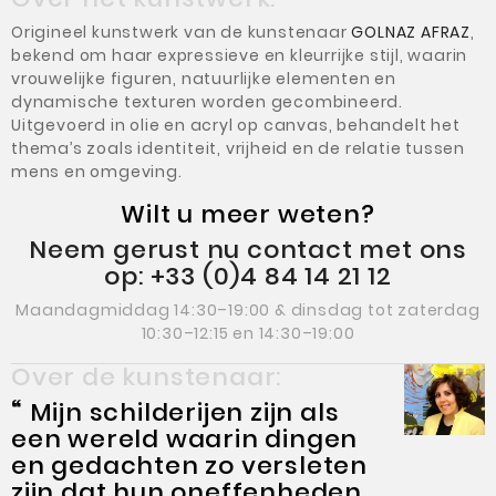
Origineel kunstwerk van de kunstenaar
GOLNAZ AFRAZ
,
bekend om haar expressieve en kleurrijke stijl, waarin
vrouwelijke figuren, natuurlijke elementen en
dynamische texturen worden gecombineerd.
Uitgevoerd in olie en acryl op canvas, behandelt het
thema’s zoals identiteit, vrijheid en de relatie tussen
mens en omgeving.
Wilt u meer weten?
Neem gerust nu contact met ons
op: +33 (0)4 84 14 21 12
Maandagmiddag 14:30–19:00 & dinsdag tot zaterdag
10:30–12:15 en 14:30–19:00
Over de kunstenaar:
“
Mijn schilderijen zijn als
een wereld waarin dingen
en gedachten zo versleten
zijn dat hun oneffenheden