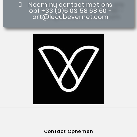
Neem nu contact met ons
op! +33 (0)6 03 58 68 60 -
art@lecubevernet.com
Contact Opnemen