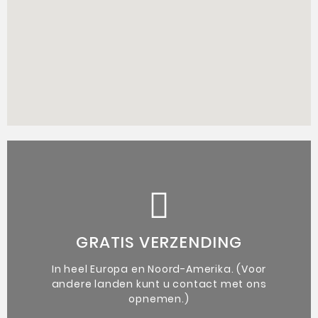
de kunstenaar.
vergezeld van een authenticiteitsbewijs van
GRATIS VERZENDING
Unieke originele kunstwerken
In heel Europa en Noord-Amerika. (Voor
andere landen kunt u contact met ons
opnemen.)