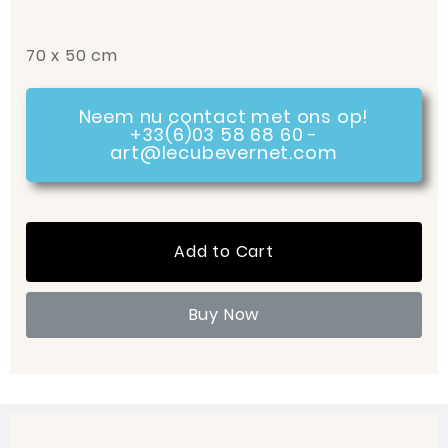
70 x 50 cm
Neem nu contact met ons op!
+33(6)03 58 68 60 -
art@lecubevernet.com
Add to Cart
Buy Now