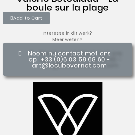
boule sur la plage
Add to Cart
Interesse in dit werk?
Meer weten?
Neem nu contact met ons
op! +33 (0)6 03 58 68 60 -
art@lecubevernet.com