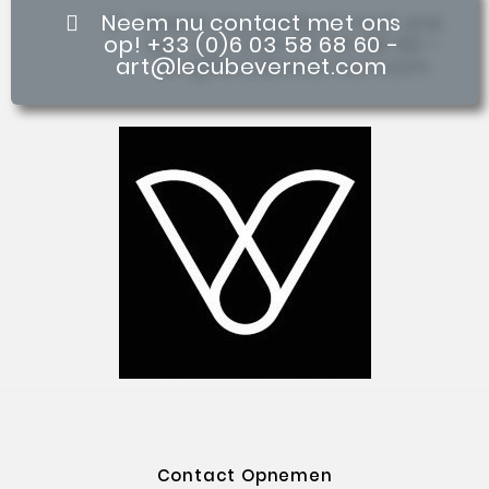
Neem nu contact met ons
op! +33 (0)6 03 58 68 60 -
art@lecubevernet.com
Contact Opnemen