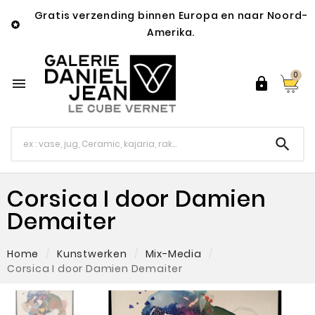
Gratis verzending binnen Europa en naar Noord-

Amerika.
0



Corsica I door Damien
Demaiter
Home
Kunstwerken
Mix-Media
Corsica I door Damien Demaiter